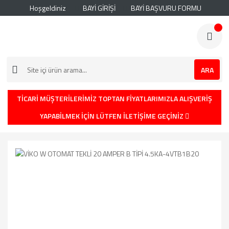
Hoşgeldiniz
BAYİ GİRİŞİ
BAYİ BAŞVURU FORMU
ARA
TİCARİ MÜŞTERİLERİMİZ TOPTAN FİYATLARIMIZLA ALIŞVERİŞ
YAPABİLMEK İÇİN LÜTFEN İLETİŞİME GEÇİNİZ