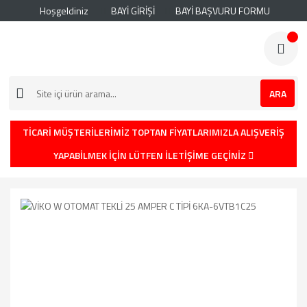
Hoşgeldiniz
BAYİ GİRİŞİ
BAYİ BAŞVURU FORMU
ARA
TİCARİ MÜŞTERİLERİMİZ TOPTAN FİYATLARIMIZLA ALIŞVERİŞ
YAPABİLMEK İÇİN LÜTFEN İLETİŞİME GEÇİNİZ