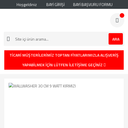
Hoşgeldiniz
BAYİ GİRİŞİ
BAYİ BAŞVURU FORMU
ARA
TİCARİ MÜŞTERİLERİMİZ TOPTAN FİYATLARIMIZLA ALIŞVERİŞ
YAPABİLMEK İÇİN LÜTFEN İLETİŞİME GEÇİNİZ