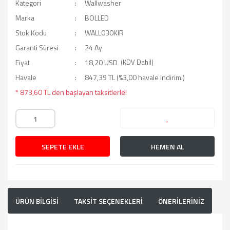
Kategori
Wallwasher
Marka
BOLLED
Stok Kodu
WALL030KIR
Garanti Süresi
24 Ay
Fiyat
18,20 USD
(KDV Dahil)
Havale
847,39 TL (%3,00 havale indirimi)
* 873,60 TL den başlayan taksitlerle!
SEPETE EKLE
HEMEN AL
ÜRÜN BİLGİSİ
TAKSİT SEÇENEKLERİ
ÖNERİLERİNİZ