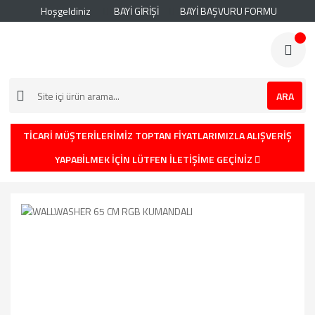
Hoşgeldiniz
BAYİ GİRİŞİ
BAYİ BAŞVURU FORMU
ARA
TİCARİ MÜŞTERİLERİMİZ TOPTAN FİYATLARIMIZLA ALIŞVERİŞ
YAPABİLMEK İÇİN LÜTFEN İLETİŞİME GEÇİNİZ