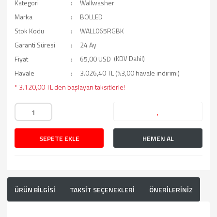
Kategori
Wallwasher
Marka
BOLLED
Stok Kodu
WALL065RGBK
Garanti Süresi
24 Ay
Fiyat
65,00 USD
(KDV Dahil)
Havale
3.026,40 TL (%3,00 havale indirimi)
* 3.120,00 TL den başlayan taksitlerle!
SEPETE EKLE
HEMEN AL
ÜRÜN BİLGİSİ
TAKSİT SEÇENEKLERİ
ÖNERİLERİNİZ