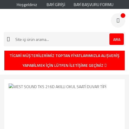
Hoşgeldiniz
BAYİ GİRİŞİ
BAYİ BAŞVURU FORMU
ARA
TİCARİ MÜŞTERİLERİMİZ TOPTAN FİYATLARIMIZLA ALIŞVERİŞ
YAPABİLMEK İÇİN LÜTFEN İLETİŞİME GEÇİNİZ