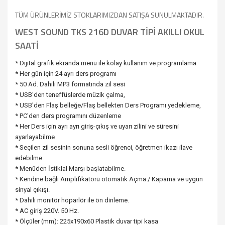
TÜM ÜRÜNLERİMİZ STOKLARIMIZDAN SATIŞA SUNULMAKTADIR.
WEST SOUND TKS 216D DUVAR TİPİ AKILLI OKUL
SAATİ
* Dijital grafik ekranda menü ile kolay kullanım ve programlama
* Her gün için 24 ayrı ders programı
* 50 Ad. Dahili MP3 formatında zil sesi
* USB'den teneffüslerde müzik çalma,
* USB'den Flaş belleğe/Flaş bellekten Ders Programı yedekleme,
* PC'den ders programını düzenleme
* Her Ders için ayrı ayrı giriş-çıkış ve uyarı zilini ve süresini
ayarlayabilme
* Seçilen zil sesinin sonuna sesli öğrenci, öğretmen ikazı ilave
edebilme.
* Menüden İstiklal Marşı başlatabilme.
* Kendine bağlı Amplifikatörü otomatik Açma / Kapama ve uygun
sinyal çıkışı.
* Dahili monitör hoparlör ile ön dinleme.
* AC giriş 220V. 50 Hz.
* Ölçüler (mm): 225x190x60 Plastik duvar tipi kasa