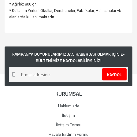
* Ağırlık: 800 gr.
* Kullanım Yerleri: Okullar, Dershaneler, Fabrikalar, Halı sahalar vb.
alanlarda kullanılmaktadır.
Bu ürünün fiyat bilgisi, resim, ürün açıklamalarında ve diğer
konularda yetersiz gördüğünüz noktaları öneri formunu
kullanarak tarafımıza iletebilirsiniz.
Görüş ve önerileriniz için teşekkür ederiz.
KAMPANYA DUYURULARIMIZDAN HABERDAR OLMAK İÇİN E-
BÜLTENİMİZE KAYDOLABİLİRSİNİZ!
Ürün resmi kalitesiz, bozuk veya görüntülenemiyor.
KAYDOL
Ürün açıklamasında eksik bilgiler bulunuyor.
Ürün bilgilerinde hatalar bulunuyor.
KURUMSAL
Ürün fiyatı diğer sitelerden daha pahalı.
Bu ürüne benzer farklı alternatifler olmalı.
Hakkımızda
İletişim
İletişim Formu
Havale Bildirim Formu