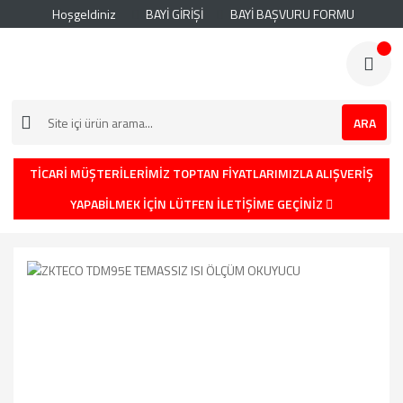
Hoşgeldiniz
BAYİ GİRİŞİ
BAYİ BAŞVURU FORMU
ARA
TİCARİ MÜŞTERİLERİMİZ TOPTAN FİYATLARIMIZLA ALIŞVERİŞ
YAPABİLMEK İÇİN LÜTFEN İLETİŞİME GEÇİNİZ