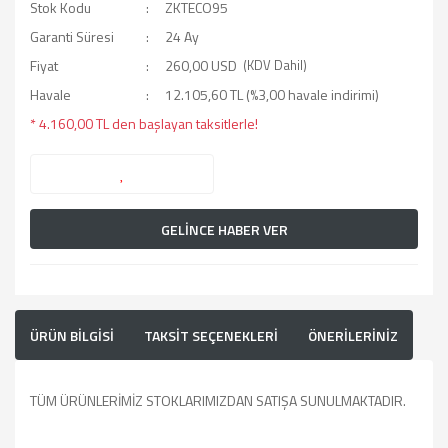
Stok Kodu
ZKTECO95
Garanti Süresi
24 Ay
Fiyat
260,00 USD
(KDV Dahil)
Havale
12.105,60 TL (%3,00 havale indirimi)
* 4.160,00 TL den başlayan taksitlerle!
GELİNCE HABER VER
ÜRÜN BİLGİSİ
TAKSİT SEÇENEKLERİ
ÖNERİLERİNİZ
TÜM ÜRÜNLERİMİZ STOKLARIMIZDAN SATIŞA SUNULMAKTADIR.