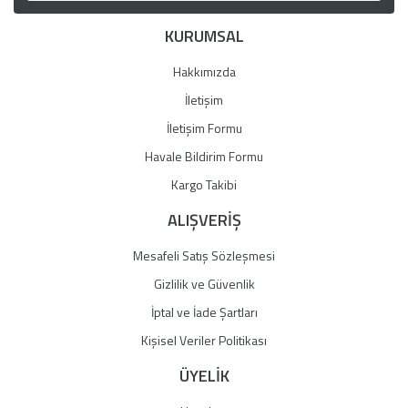
Ürün bilgilerinde hatalar bulunuyor.
KURUMSAL
Ürün fiyatı diğer sitelerden daha pahalı.
Bu ürüne benzer farklı alternatifler olmalı.
Hakkımızda
İletişim
İletişim Formu
Havale Bildirim Formu
Gönder
Kargo Takibi
ALIŞVERİŞ
Mesafeli Satış Sözleşmesi
Gizlilik ve Güvenlik
İptal ve İade Şartları
Kişisel Veriler Politikası
ÜYELİK