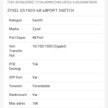
TÜM ÜRÜNLERİMİZ STOKLARIMIZDAN SATIŞA SUNULMAKTADIR.
ZYXEL GS1920-48 48PORT SWİTCH
Kategori
: Switch
Marka
: Zyxel
Port Sayısı
: 48 Port
Veri
: 10/100/1000 (Gigabit)
Transfer
Hızı
POE
: Yok
Desteği
SFP Port
: Var
Yönetim
: Yönetilebilir
Rackmount
: Var
Mac adres
: 16K