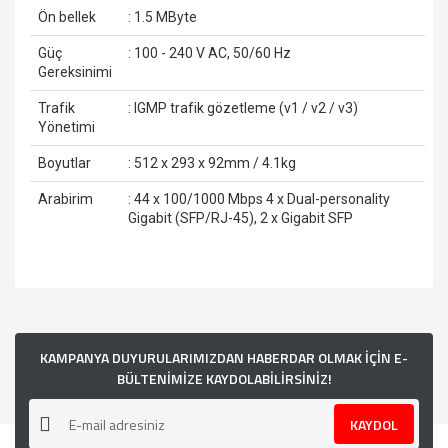
Ön bellek
: 1.5 MByte
Güç
: 100 - 240 V AC, 50/60 Hz
Gereksinimi
Trafik
: IGMP trafik gözetleme (v1 / v2 / v3)
Yönetimi
Boyutlar
: 512 x 293 x 92mm / 4.1kg
Arabirim
: 44 x 100/1000 Mbps 4 x Dual-personality
Gigabit (SFP/RJ-45), 2 x Gigabit SFP
Bu ürünün fiyat bilgisi, resim, ürün açıklamalarında ve diğer
konularda yetersiz gördüğünüz noktaları öneri formunu
kullanarak tarafımıza iletebilirsiniz.
Görüş ve önerileriniz için teşekkür ederiz.
KAMPANYA DUYURULARIMIZDAN HABERDAR OLMAK İÇİN E-
BÜLTENİMİZE KAYDOLABİLİRSİNİZ!
Ürün resmi kalitesiz, bozuk veya görüntülenemiyor.
KAYDOL
Ürün açıklamasında eksik bilgiler bulunuyor.