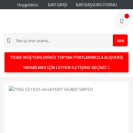
Hoşgeldiniz
BAYİ GİRİŞİ
BAYİ BAŞVURU FORMU
ARA
TİCARİ MÜŞTERİLERİMİZ TOPTAN FİYATLARIMIZLA ALIŞVERİŞ
YAPABİLMEK İÇİN LÜTFEN İLETİŞİME GEÇİNİZ