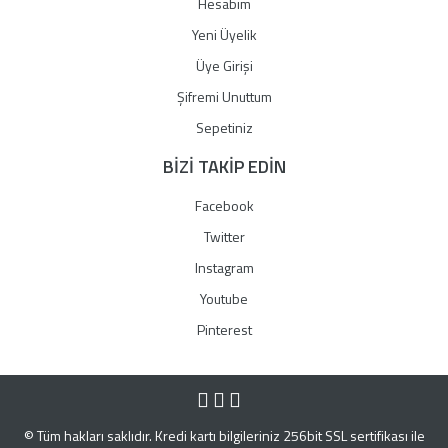
Hesabım
Yeni Üyelik
Üye Girişi
Şifremi Unuttum
Sepetiniz
BİZİ TAKİP EDİN
Facebook
Twitter
Instagram
Youtube
Pinterest
© Tüm hakları saklıdır. Kredi kartı bilgileriniz 256bit SSL sertifikası ile